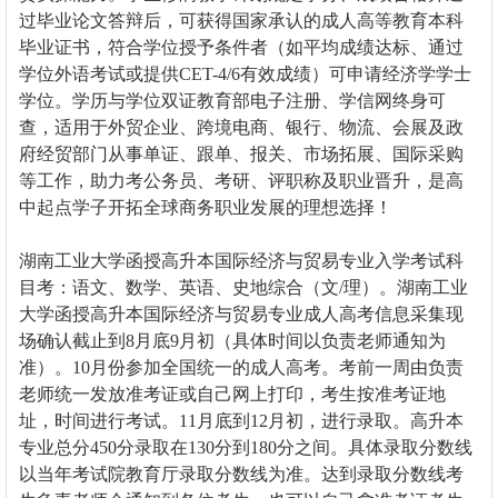
过毕业论文答辩后，可获得
国家承认的成人高等教育本科
毕业证书
，符合学位授予条件者（如平均成绩达标、通过
学位外语考试或提供CET-4/6有效成绩）可申请
经济学学士
学位
。学历与学位双证教育部电子注册、学信网终身可
查，适用于外贸企业、跨境电商、银行、物流、会展及政
府经贸部门从事单证、跟单、报关、市场拓展、国际采购
等工作，助力考公务员、考研、评职称及职业晋升，是高
中起点学子开拓全球商务职业发展的理想选择！
湖南工业大学函授高升本国际经济与贸易专业入学考试科
目考：语文、数学、英语、史地综合（文/理）。湖南工业
大学函授高升本国际经济与贸易专业成人高考信息采集现
场确认截止到8月底9月初（具体时间以负责老师通知为
准）。10月份参加全国统一的成人高考。考前一周由负责
老师统一发放准考证或自己网上打印，考生按准考证地
址，时间进行考试。11月底到12月初，进行录取。高升本
专业总分450分录取在130分到180分之间。具体录取分数线
以当年考试院教育厅录取分数线为准。达到录取分数线考