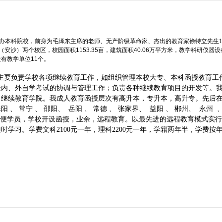
办本科院校，前身为毛泽东主席的老师、无产阶级革命家、杰出的教育家徐特立先生19
（安沙）两个校区，校园面积1153.35亩，建筑面积40.06万平方米，教学科研仪器
。设有教学单位11个。
主要负责学校各项继续教育工作，如组织管理本校大专、本科函授教育工
校内、外自学考试的协调与管理工作；负责各种继续教育项目的开发等。
，继续教育学院。我成人教育函授层次有高升本，专升本，高升专。先后在
耒阳 、 常宁 、 邵阳、 岳阳 、 常德 、 张家界、 益阳 、 郴州、 永州 
了方便学员，学校开设函授，业余，远程教育。以最先进的远程教育模式实
学习。学费文科2100元一年，理科2200元一年，学籍两年半，学费按