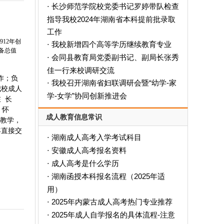
长沙师范学院校党委书记罗婷带队检查
·
指导我校2024年湖南省本科提前批录取
工作
12年创
我校新增四个高等学历继续教育专业
·
设备总值
会同县教育局党委副书记、副局长张秀
·
佳一行来校调研交流
作；负
我校召开湖南省妇联调研会暨“幼学-家
·
我校成人
学-女学”协同创新推进会
 长
、怀
成人教育信息常识
行教学，
年直接交
湖南成人高考入学考试科目
·
安徽成人高考报名资料
·
成人高考是什么学历
·
‌湖南函授本科报名流程（2025年适
·
用）‌
2025年内蒙古成人高考热门专业推荐
·
2025年成人自学报名的具体流程-注意
·