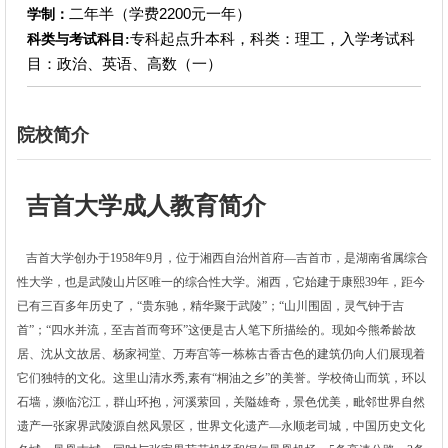
二年半（学费2200元一年）
学制：
专科起点升本科，科类：理工，入学考试科
科类与考试科目:
目：政治、英语、高数（一）
院校简介
吉首大学成人教育简介
吉首大学创办于
1958年9月，位于湘西自治州首府—吉首市，是湖南省属综合
性大学，也是武陵山片区唯一的综合性大学。湘西
，
它始建
于康熙
39年，距今
已有三百多年历史了
，
“
贵东驰，精华聚于武陵
”
；
“
山川围固，灵气钟于吉
首
”
；
“
四水并流，至吉首而弯环
”这便是古人笔下所描绘的
。现如今
熊希龄
故
居、沈从文故居、杨家祠堂、万寿宫等一栋栋古香古色的建筑仍向人们展现着
它们独特的文化。这里山清水秀
,素有“桐油之乡”的美誉
。学校倚山而筑，环以
石墙，濒临沱江，群山环抱，河溪萦回，关隘雄奇，景色优美，毗邻世界自然
遗产一张家界武陵源自然风景区，世界文化遗产
—永顺老司城，中国历史文化