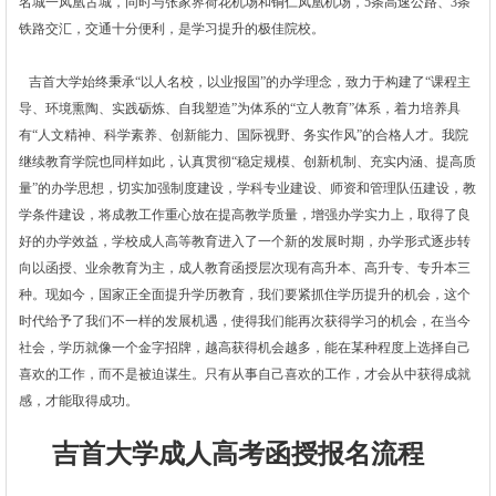
名城一凤凰古城，同时与张家界荷花机场和铜仁凤凰机场，
5条高速公路、3条
铁路交汇，交通十分便利
，
是学习提升的极佳院校
。
吉首大学始终秉承
“以人名校，以业报国”的办学理念，致力于构建了“课程主
导、环境熏陶、实践砺炼、自我塑造”为体系的“立人教育”体系，着力培养具
有“人文精神、科学素养、创新能力、国际视野、务实作风”的合格人才。我院
继续教育学院也同样如此，
认真贯彻
“稳定规模、创新机制、充实内涵、提高质
量”的办学思想，切实加强制度建设，学科专业建设、师资和管理队伍建设，教
学条件建设，将成教工作重心放在提高教学质量，增强办学实力上，取得了良
好的办学效益，学校成人高等教育进入了一个新的发展时期，办学形式逐步转
向以函授、业余教育为主，
成人教育函授层次现有高升本、高升专、专升本三
种。现如今，国家正全面提升学历教育，我们要紧抓住学历提升的机会，这个
时代给予了我们不一样的发展机遇，使得我们能再次获得学习的机会，在当今
社会，
学历就像一个金字招牌，越高获得机会越多，能在某种程度上选择自己
喜欢的工作，而不是被迫谋生。只有从事自己喜欢的工作，才会从中获得成就
感，才能取得成功。
吉首大学成人高考函授报名流程