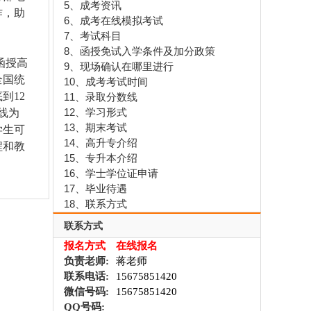
5、成考资讯
作，助
6、成考在线模拟考试
7、考试科目
8、函授免试入学条件及加分政策
函授高
9、现场确认在哪里进行
全国统
10、成考考试时间
到12
11、录取分数线
12、学习形式
线为
13、期末考试
学生可
14、高升专介绍
程和教
15、专升本介绍
16、学士学位证申请
17、毕业待遇
18、联系方式
联系方式
报名方式
在线报名
负责老师:
蒋老师
联系电话:
15675851420
微信号码:
15675851420
QQ号码: