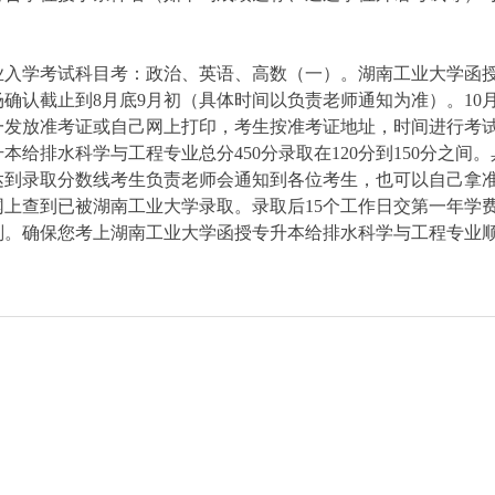
业入学考试科目考：政治、英语、高数（一）。湖南工业大学函
确认截止到8月底9月初（具体时间以负责老师通知为准）。10
发放准考证或自己网上打印，考生按准考证地址，时间进行考试
给排水科学与工程专业总分450分录取在120分到150分之间
达到录取分数线考生负责老师会通知到各位考生，也可以自己拿
上查到已被湖南工业大学录取。录取后15个工作日交第一年学
划。确保您考上湖南工业大学函授专升本给排水科学与工程专业