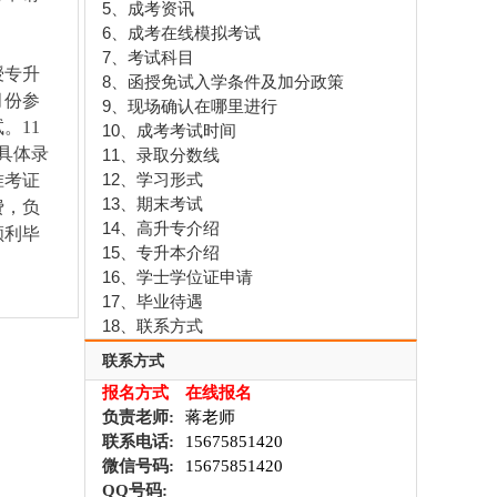
5、成考资讯
6、成考在线模拟考试
7、考试科目
授专升
8、函授免试入学条件及加分政策
月份参
9、现场确认在哪里进行
。11
10、成考考试时间
。具体录
11、录取分数线
12、学习形式
准考证
13、期末考试
费，负
14、高升专介绍
顺利毕
15、专升本介绍
16、学士学位证申请
17、毕业待遇
18、联系方式
联系方式
报名方式
在线报名
负责老师:
蒋老师
联系电话:
15675851420
微信号码:
15675851420
QQ号码: