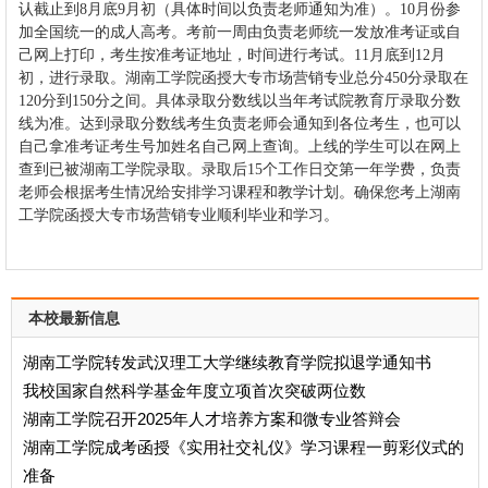
认截止到8月底9月初（具体时间以负责老师通知为准）。10月份参
加全国统一的成人高考。考前一周由负责老师统一发放准考证或自
己网上打印，考生按准考证地址，时间进行考试。11月底到12月
初，进行录取。
湖南工学院函授
大专
市场营销
专业
总分450分录取在
120分到150分之间。具体录取分数线以当年考试院教育厅录取分数
线为准。达到录取分数线考生负责老师会通知到各位考生，也可以
自己拿准考证考生号加姓名自己网上查询。上线的学生可以在网上
查到已被湖南工学院录取。录取后15个工作日交第一年学费，负责
老师会根据考生情况给安排学习课程和教学计划。确保您考上湖南
工学院函授
大专
市场营销
专业顺利毕业和学习。
本校最新信息
湖南工学院转发武汉理工大学继续教育学院拟退学通知书
我校国家自然科学基金年度立项首次突破两位数
湖南工学院召开2025年人才培养方案和微专业答辩会
湖南工学院成考函授《实用社交礼仪》学习课程一剪彩仪式的
准备