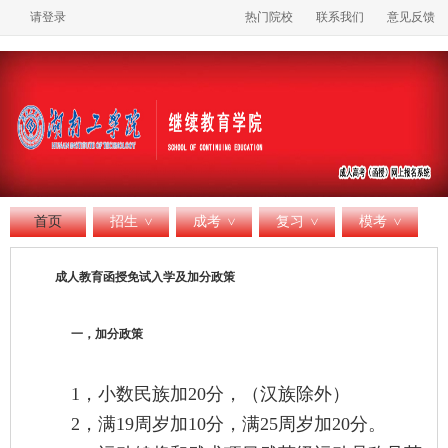
请登录
热门院校
联系我们
意见反馈
首页
招生
成考
复习
模考
>
>
>
>
成人教育函授免试入学及加分政策
一，加分政策
1，小数民族加20分，（汉族除外）
2，满19周岁加10分，满25周岁加20分。