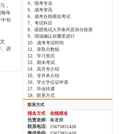
4、报考专业
学习，
5、成考资讯
间每年
6、成考在线模拟考试
月中旬
7、考试科目
8、函授免试入学条件及加分政策
9、现场确认在哪里进行
文
10、成考考试时间
学、训
11、录取分数线
12、学习形式
13、期末考试
14、高升专介绍
15、专升本介绍
16、学士学位证申请
17、毕业待遇
18、联系方式
联系方式
报名方式
在线报名
负责老师:
蒋老师
联系电话:
15675851420
微信号码:
15675851420