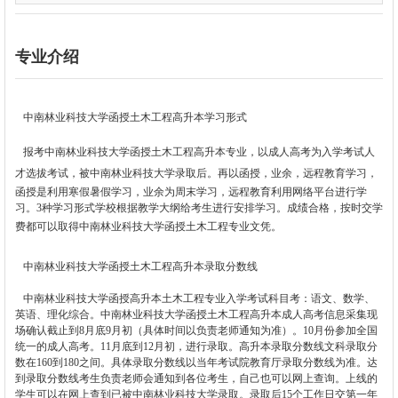
专业介绍
中南林业科技大学函授土木工程高升本
学习形式
报考
中南林业科技大学
函授土木工程高升本专业，以成人高考为入学考试人
才选拔考试，被
中南林业科技大学
录取后。再以函授，业余，远程教育学习，
函授是利用寒假暑假学习，业余为周末学习，远程教育利用网络平台进行学
习。3种学习形式学校根据教学大纲给考生进行安排学习。成绩合格，按时交学
费都可以取得
中南林业科技大学
函授土木工程专业文凭。
中南林业科技大学函授土木工程高升本
录取分数线
中南林业科技大学函授高升本土木工程专业入学考试科目考：语文、数学、
英语、理化综合。中南林业科技大学函授土木工程高升本成人高考信息采集现
场确认截止到8月底9月初（具体时间以负责老师通知为准）。10月份参加全国
统一的成人高考。11月底到12月初，进行录取。高升本录取分数线文科录取分
数在160到180之间。具体录取分数线以当年考试院教育厅录取分数线为准。达
到录取分数线考生负责老师会通知到各位考生，自己也可以网上查询。上线的
学生可以在网上查到已被中南林业科技大学录取。录取后15个工作日交第一年