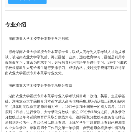
专业介绍
湖南农业大学函授专升本
茶学学习形式
报考湖南农业大学函授
专升本
茶学
专业，以成人高考为入学考试人才选拔考
试，被湖南农业大学录取后。再以函授，业余，远程教育学习，函授是利用寒
假暑假学习，业余为周末学习，远程教育利用网络平台进行学习。3种学习形式
学校根据教学大纲给考生进行安排学习。成绩合格，按时交学费都可以取得湖
南农业大学函授
专升本
茶学
专业文凭。
湖南农业大学函授
专升本
茶学
录取分数线
湖南农业大学函授
专升本
茶学
专业入学考试科目考：
政治、英语、生态学基
础
。湖南农业大学函授
专升本
茶学
成人高考信息采集现场确认截止到8月底9月
初（具体时间以负责老师通知为准）。10月份参加全国统一的成人高考。11月
底到12月初，进行录取。大专录取分数线一般在120分到150分之间。具体录取
分数线以当年考试院教育厅录取分数线为准。达到录取分数线考生负责老师会
通知到各位考生，自己也可以网上查询。上线的学生可以在网上查到已被湖南
农业大学录取。录取后15个工作日交第一年学费，负责老师会根据考生情况给