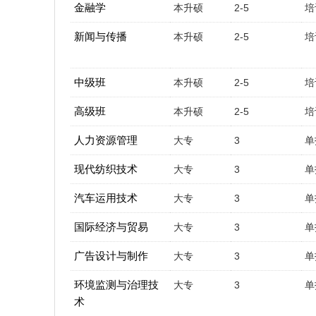
金融学
本升硕
2-5
培
新闻与传播
本升硕
2-5
培
中级班
本升硕
2-5
培
高级班
本升硕
2-5
培
人力资源管理
大专
3
单
现代纺织技术
大专
3
单
汽车运用技术
大专
3
单
国际经济与贸易
大专
3
单
广告设计与制作
大专
3
单
环境监测与治理技
大专
3
单
术