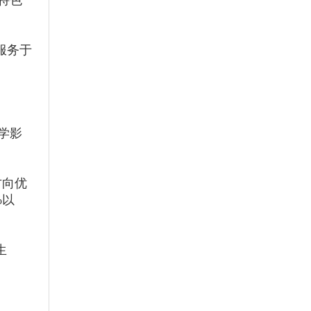
特色
。
服务于
学影
方向优
%以
生