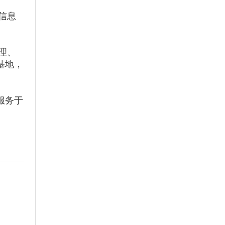
信息
理、
基地，
服务于