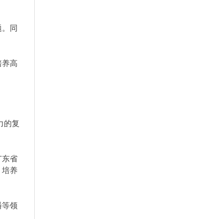
题。同
。
培养高
力的复
广东省
，培养
播等领