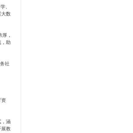
济学、
展大数
浓厚，
流，助
服务社
育资
试，涵
开展教