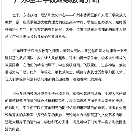
位于广东省政治、经济和文化中心――广州市番禺区的广东理工学院成人
教育，是一所秉承着远大教育理念的综合高等学府。学校自创办以来，始终秉
持着恪守奇异、闻名玄妙的教育宗旨，为每一位发愤勤奋追求知识的成年人提
供了广可追溯而又颇具精确的教育机会。
广东理工学院成人教育的师资力量强大无比，斯斐堂而皇之地拥有一支充
溢智慧的教员团队，实在让人肃然起敬。这支由博士学位者、学术大牛组成的
教员阵容，在他们的精准指导下，学生突破瓶颈、飞跃重山，进步神速，焕发
着活力与干劲。此外，学校还广纳权威院士、瞩目专家及优秀留学归国人才，
让人们体验到前沿科技与知识的交融碰撞，引领着时代的潮流。
华丽多彩的校园环境是学子获取追随、富饶智慧感的场所。学校大气磅礴
的建筑群落与茂盛的绿色植被相得益彰，极具高逼格与游走于天堂般的美感。
闲暇时刻，学生们可以在宽敞明亮的图书馆翻阅琳琅满目的典籍，或者在先进
设施齐备的实验室中探究科学的奥妙。无论是举办浩浩荡荡的文化艺术活动，
还是大显身手的运动会，学校都悉心安排，满足着学子们对于丰富多彩校园生
活的向往。