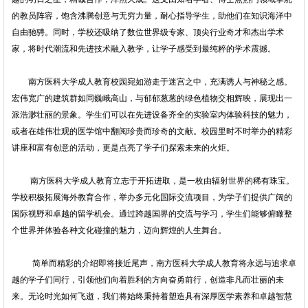
的教员阵容，饱含沸腾创意与无穷力量，耐心指导学生，助他们在知识海洋中
自由驰骋。同时，学校还吸纳了数位世界级专家、顶尖行业奇才和杰出学术
家，将时代潮流和先进技术融入教学，让学子感受到最纯粹的学术震撼。
南方医科大学成人教育校园宛如游走于迷宫之中，充满诱人与神秘之感。
宏伟宽广的建筑群如同巍峨高山，与郁郁葱葱的绿色植物交相辉映，展现出一
派浩渺壮丽的景象。学生们可以在先进设备齐全的实验室内体验科技的魅力，
或者在雄伟壮观的医学馆中翻阅珍贵而珍奇的文献。校园里时不时举办的精彩
讲座和富有创意的活动，更是点亮了学子们探索未来的火炬。
南方医科大学成人教育立志于开拓进取，是一枚由辐射世界的稀有珠宝。
学校积极拓展海外教育合作，举办多元化国际交流项目，为学子们提供广阔的
国际视野和卓越的留学机会。通过跨越国界的交流与学习，学生们能够俯瞰整
个世界并体验各种文化碰撞的魅力，迈向辉煌的人生舞台。
简单而精彩的介绍即将接近尾声，南方医科大学成人教育将永远与追求卓
越的学子们同行，引领他们向着胜利的方向奋勇前行，创造非凡而壮丽的未
来。无论时光如何飞逝，我们将始终秉持着塑造具有深厚医学素养和卓越智慧