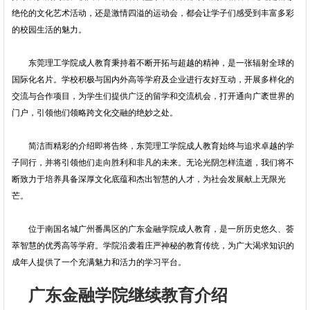
绝伦的文化艺术活动，还是激情四溢的运动会，都会让学子们感受到丰富多彩
的校园生活的魅力。
东莞理工学院成人教育秉持着不断开拓与超越的精神，是一张辐射全球的
国际化名片。学校积极与国内外高等学府及企业进行友好互动，开展多样化的
交流与合作项目，为学生们提供广泛的留学和交流机会，打开通向广袤世界的
门户，引领他们领略跨文化交融的绝妙之处。
简洁而精彩的介绍即将告终，东莞理工学院成人教育始终与追求卓越的学
子同行，并将引领他们走向胜利和非凡的未来。无论光阴怎样流逝，我们将不
断致力于培养具备深厚文化底蕴和杰出智慧的人才，为社会发展献上无限光
芒。
位于南国名城广州番禺区的广东金融学院成人教育，是一所历史悠久、荟
萃智慧的优秀高等学府。学院沿袭着庄严神秘的教育传统，为广大渴求知识的
成年人提供了一个充满魅力和活力的学习平台。
广东金融学院继续教育介绍