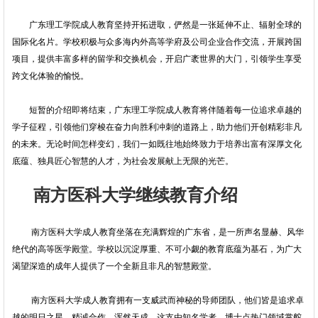
广东理工学院成人教育坚持开拓进取，俨然是一张延伸不止、辐射全球的
国际化名片。学校积极与众多海内外高等学府及公司企业合作交流，开展跨国
项目，提供丰富多样的留学和交换机会，开启广袤世界的大门，引领学生享受
跨文化体验的愉悦。
短暂的介绍即将结束，广东理工学院成人教育将伴随着每一位追求卓越的
学子征程，引领他们穿梭在奋力向胜利冲刺的道路上，助力他们开创精彩非凡
的未来。无论时间怎样变幻，我们一如既往地始终致力于培养出富有深厚文化
底蕴、独具匠心智慧的人才，为社会发展献上无限的光芒。
南方医科大学继续教育介绍
南方医科大学成人教育坐落在充满辉煌的广东省，是一所声名显赫、风华
绝代的高等医学殿堂。学校以沉淀厚重、不可小觑的教育底蕴为基石，为广大
渴望深造的成年人提供了一个全新且非凡的智慧殿堂。
南方医科大学成人教育拥有一支威武而神秘的导师团队，他们皆是追求卓
越的明日之星，精诚合作，浑然天成。这支由知名学者、博士点热门领域掌舵