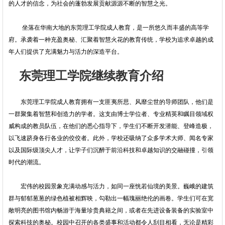
的人才的信念，为社会的蓬勃发展贡献源源不断的智慧之光。
坐落在华南大地的东莞理工学院成人教育，是一所悠久而丰盛的高等学
府。承袭着一种充盈奥秘、汇聚着智慧火花的教育传统，学校为追求卓越的成
年人们提供了充满魅力与活力的深造平台。
东莞理工学院继续教育介绍
东莞理工学院成人教育拥有一支匪夷所思、风靡尘世的导师团队，他们是
一群聚集着智慧和创造力的学者。这支由博士学位者、专业精英和瞩目领域权
威构成的教员队伍，在他们的悉心指导下，学生们不断开发潜能、登峰造极，
以飞速跻身各行各业的佼佼者。此外，学校还吸纳了众多学术大师、闻名专家
以及国际级顶尖人才，让学子们沉醉于前沿科技和卓越知识的交融碰撞，引领
时代的潮流。
宏伟的校园景象充满动感与活力，如同一座恍若仙境的美景。巍峨的建筑
群与郁郁葱葱的绿色植被相辉映，勾勒出一幅瑰丽绝伦的画卷。学生们可在宽
敞明亮的图书馆内畅游于海量珍贵典籍之间，或者在先进设备装备的实验室中
探索科技的奥秘。校园中召开的各类盛事和活动都令人刮目相看，无论是精彩