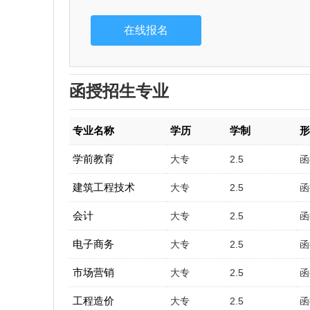
函授招生专业
专业名称
学历
学制
学前教育
大专
2.5
函
建筑工程技术
大专
2.5
函
会计
大专
2.5
函
电子商务
大专
2.5
函
市场营销
大专
2.5
函
工程造价
大专
2.5
函