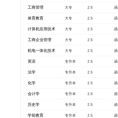
工商管理
大专
2.5
函
体育教育
大专
2.5
函
计算机应用技术
大专
2.5
函
工商企业管理
大专
2.5
函
机电一体化技术
大专
2.5
函
英语
专升本
2.5
函
法学
专升本
2.5
函
化学
专升本
2.5
函
会计学
专升本
2.5
函
历史学
专升本
2.5
函
学前教育
专升本
2.5
函