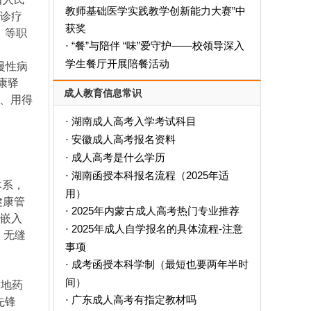
教师基础医学实践教学创新能力大赛”中
慧诊疗
获奖
）等职
“餐”与陪伴 “味”爱守护——校领导深入
·
学生餐厅开展陪餐活动
慢性病
康驿
成人教育信息常识
去、用得
湖南成人高考入学考试科目
·
安徽成人高考报名资料
·
成人高考是什么学历
·
‌湖南函授本科报名流程（2025年适
·
体系，
用）‌
健康管
2025年内蒙古成人高考热门专业推荐
·
，嵌入
2025年成人自学报名的具体流程-注意
·
，无缝
事项
成考函授本科学制（最短也要两年半时
·
间）
道地药
广东成人高考有指定教材吗
·
先锋