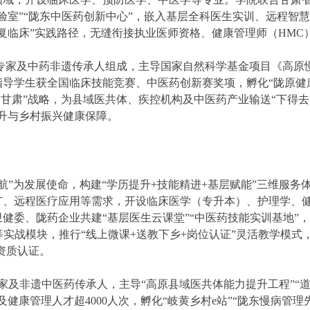
验室”“陇东中医药创新中心”，嵌入基层全科医生实训、远程智
复临床”实践路径，无缝衔接执业医师资格、健康管理师（HMC
家及中药非遗传承人组成，主导国家自然科学基金项目《高原
指导学生获全国临床技能竞赛、中医药创新赛奖项，孵化“陇原健
健康甘肃”战略，为县域医共体、疾控机构及中医药产业输送“下得
升与乡村振兴健康保障。
”为发展使命，构建“学历提升+技能精进+基层赋能”三维服务
广、远程医疗应用等需求，开设临床医学（专升本）、护理学、
健委、陇药企业共建“基层医生云课堂”“中医药技能实训基地”
等实战模块，推行“线上微课+送教下乡+岗位认证”灵活教学模式
等资质认证。
及非遗中医药传承人，主导“高原县域医共体能力提升工程”“
健康管理人才超4000人次，孵化“岐黄乡村e站”“陇东慢病管理