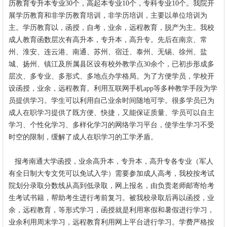
历教育专升本专业30个，高起本专业10个，专科专业10个。
我院开
展学历教育和非学历教育培训，非学历培训，主要以单位培训为
主。学历教育以，函授，自考，业余，远程教育，脱产为主。我校
成人教育函数层次有高升本，专升本，高升专。先后在南京、常
州、淮安、连云港、南通、苏州、宿迁、泰州、无锡、徐州、盐
城、扬州、镇江及所属县区设有校外教学点30余个，已初步形成多
层次、多专业、多形式、多地点办学格局。为了方便学员，学校开
设函授，业余，远程教育。利用互联网手机app等多种教学手段为学
员提供学习。学生可以利用自己业余时间随地可学。很多学员已为
成人在职学习提供了既方便、快捷，又能保证质量、学员可以自主
学习、个性化学习、多样化学习的网络学习平台，使学生学习不受
时空的限制，缓解了成人在职学习的工学矛盾。
报考
南通大学
函授，业余高升本，专升本，高升专各专业（军人
有全日制大专文凭可以免试入学）需要参加成人高考，我校按考试
院划分录取分数线从高到低录取，网上报名，由负责老师邮寄给考
生考试书籍，帮助考生进行考前复习。被我校录取后再以函授，业
余，远程教育，等形式学习，函授就是利用寒假和暑假进行学习，
业余利用周末学习，远程教育利用网上平台进行学习。学费严格按