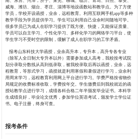
南、东营、菏泽，济宁、莱芜、聊城、临沂、青岛、日照、泰安、
威海、潍坊、烟台、枣庄、淄博等地设函数站和教学点。为了方便
学员，学校开设函授，业余，远程教育。利用互联网手机app等多种
教学手段为学员提供学习。学生可以利用自己业余时间随地可学。
很多学员已为成人在职学习提供了既方便、快捷，又能保证质量、
学员可以自主学习、个性化学习、多样化学习的网络学习平台，使
学生学习不受时空的限制，缓解了成人在职学习的工学矛盾。
报考山东科技大学函授，业余高升本，专升本，高升专各专业
（除军人全日制大专升本以外）需要参加成人高考，我校按考试院
划分录取分数线从高到低录取，被我校录取后再以函授，业余，远
程教育，等形式学习，函授就是利用寒假和暑假进行学习，业余利
用周末学习，远程教育利用网上平台进行学习。学费严格按省物价
局规定的收费标准收取，学费按年交。学生缴费后到我校就近的函
授站教学点进行学习，成绩各科合格二年半颁发毕业证书。本科学
生成绩良好，毕业论文优秀，参加学位英语考试，颁发学士学位证
书。电子注册，终身可查。
报考条件