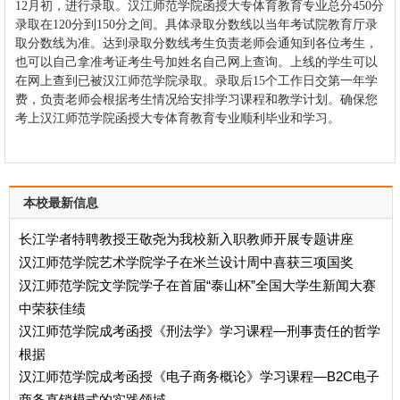
12月初，进行录取。
汉江师范学院
函授大专
体育教育
专业
总分450分
录取在120分到15
0分之间。具体录取分数线以当年考试院教育厅录
取分数线为准。达到录取分数线考生负责老师会通知到各位考生，
也可以自己拿准考证考生号加姓名自己网上查询。上线的学生可以
在网上查到已被
汉江师范学院
录取。录取后15个工作日交第一年学
费，负责老师会根据考生情况给安排学习课程和教学计划。确保您
考上
汉江师范学院
函授
大专
体育教育专业顺利毕业和学习。
本校最新信息
长江学者特聘教授王敬尧为我校新入职教师开展专题讲座
汉江师范学院艺术学院学子在米兰设计周中喜获三项国奖
汉江师范学院文学院学子在首届“泰山杯”全国大学生新闻大赛
中荣获佳绩
汉江师范学院成考函授《刑法学》学习课程—刑事责任的哲学
根据
汉江师范学院成考函授《电子商务概论》学习课程—B2C电子
商务直销模式的实践领域