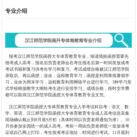
专业介绍
报考汉江师范学院
函授
大专体育教育
专业，报读我校函授需要先
报考成人高考，报名后负责老师会在考生报名后第一时间发放成考
考试书籍和复习供考生学习和复习。考试成绩合格被
汉江师范学院
录取后。再以函授，业余，远程教育学习，函授是利用寒假暑假学
习，业余为周末学习，远程教育利用网络平台进行学习。3种学习形
式学校根据教学大纲给考生进行安排学习。成绩合格，按时交学费
都可以取得
汉江师范学院
函授
大专
体育教育
专业文凭。
汉江师范学院
函授
大专
体育教育
专业入学考试科目考：
语文、数
学、英语。
汉江师范学院
函授
大专
体育教育
专业
成人高考信息采集
现场确认截止到8月底9月初（具体时间以负责老师通知为准）。10
月份参加全国统一的成人高考。考前一周由负责老师统一发放准考
证或自己网上打印，考生按准考证地址，时间进行考试。11月底到