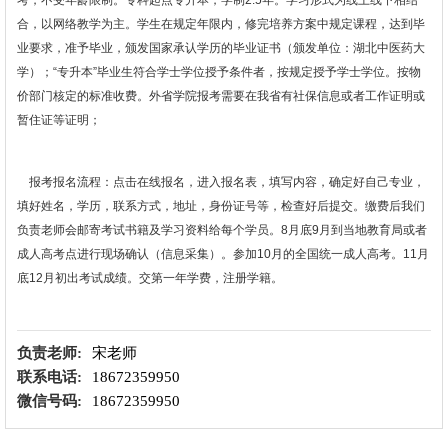
考，不受年龄限制。专科起点专升本，学制2.5年。学习形式为线上线下相结
合，以网络教学为主。学生在规定年限内，修完培养方案中规定课程，达到毕
业要求，准予毕业，颁发国家承认学历的毕业证书（颁发单位：湖北中医药大
学）；“专升本”毕业生符合学士学位授予条件者，按规定授予学士学位。按物
价部门核定的标准收费。外省学院报考需要在我省有社保信息或者工作证明或
暂住证等证明；
报考报名流程：点击在线报名，进入报名表，填写内容，确定好自己专业，
填好姓名，学历，联系方式，地址，身份证号等，检查好后提交。缴费后我们
负责老师会邮寄考试书籍及学习资料给每个学员。8月底9月到当地教育局或者
成人高考点进行现场确认（信息采集）。参加10月的全国统一成人高考。11月
底12月初出考试成绩。交第一年学费，注册学籍。
负责老师:
宋老师
联系电话:
18672359950
微信号码:
18672359950