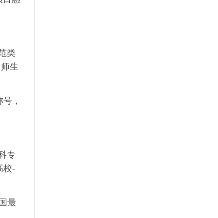
范类
，师生
称号，
科专
校-
国最