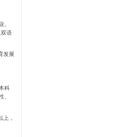
业。
汉双语
育发展
本科
性、
以上，