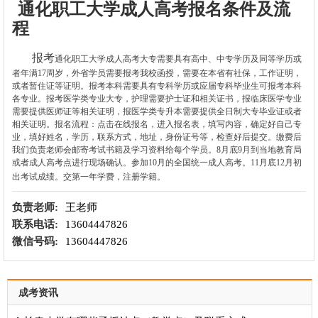
通化职工大学成人高考报名条件及流
程
报考
通化职工大学成人高考大专需要具有高中、中专学历及同等学历或
者年满17周岁，外省学员需要报考我校函授，需要在本省有社保，工作证明，
或者暂住证等证明。报考本科需要具有专科学历或应届专科毕业生可报考本科
各专业。报考医学类专业大专，护理需要护士证和相关证书，报临床医学专业
需要提供医师证等相关证明，报医学类专升本需要提供全日制大专毕业证或者
相关证明。报名流程：点击在线报名，进入报名表，填写内容，确定好自己专
业，填好姓名，学历，联系方式，地址，身份证号等，检查好后提交。缴费后
我们负责老师会邮寄考试书籍及学习资料给每个学员。8月底9月到当地教育局
或者成人高考点进行现场确认。参加10月的全国统一成人高考。11月底12月初
出考试成绩。交第一年学费，注册学籍。
负责老师:
王老师
联系电话:
13604447826
微信号码:
13604447826
成考资讯