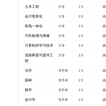
土木工程
大专
2.5
函
会计电算化
大专
2.5
函
机电一体化
大专
2.5
函
汽车检测与维修
大专
2.5
函
计算机科学与技术
大专
2.5
函
道路桥梁与渡河工
大专
2.5
函
程
法学
专升本
2.5
函
园林
专升本
2.5
函
林学
专升本
2.5
函
会计学
专升本
2.5
函