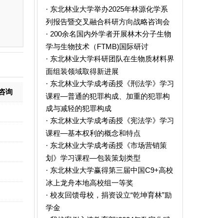
东北林业大学举办2025年林源化学系
·
列报告暨交叉融合科研方向战略咨询会
200余名国内外学者开展林木分子生物
·
学与生物技术（FTMB)国际研讨
东北林业大学科研团队在生物质材料界
·
面组装领域取得新进展
东北林业大学成考函授《刑法学》学习
·
咨询
课程—普通的犯罪构成、加重的犯罪构
成与减轻的犯罪构成
东北林业大学成考函授《宪法学》学习
·
课程—基本权利的概念和特点
东北林业大学成考函授《市场营销策
·
划》学习课程—包装策划类型
东北林业大学赢得第三届中国C9+高校
·
冰上龙舟本地高校组一等奖
校友回馈母校，捐资设立“乾坤育林”励
·
学金