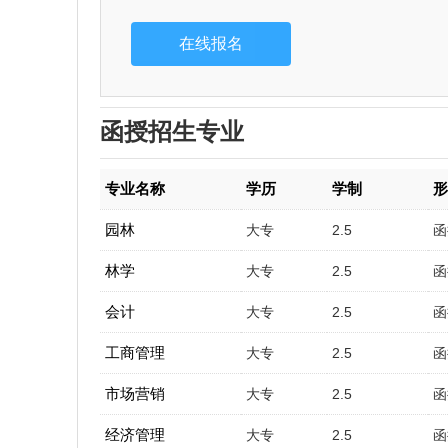
函授招生专业
专业名称
学历
学制
园林
大专
2.5
函
林学
大专
2.5
函
会计
大专
2.5
函
工商管理
大专
2.5
函
市场营销
大专
2.5
函
经济管理
大专
2.5
函