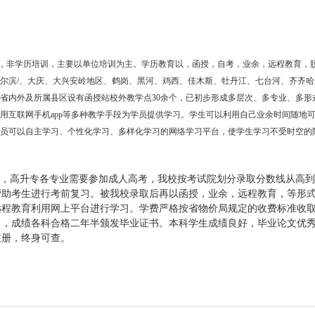
，非学历培训，主要以单位培训为主。学历教育以，函授，自考，业余，远程教育，
尔滨/、大庆、大兴安岭地区、鹤岗、黑河、鸡西、佳木斯、牡丹江、七台河、齐齐哈
省内外及所属县区设有函授站校外教学点30余个，已初步形成多层次、多专业、多形
用互联网手机app等多种教学手段为学员提供学习。学生可以利用自己业余时间随地
学员可以自主学习、个性化学习、多样化学习的网络学习平台，使学生学习不受时空的
，高升专各专业需要参加成人高考，我校按考试院划分录取分数线从高到
帮助考生进行考前复习。被我校录取后再以函授，业余，远程教育，等形
远程教育利用网上平台进行学习。学费严格按省物价局规定的收费标准收
习，成绩各科合格二年半颁发毕业证书。本科学生成绩良好，毕业论文优
注册，终身可查。