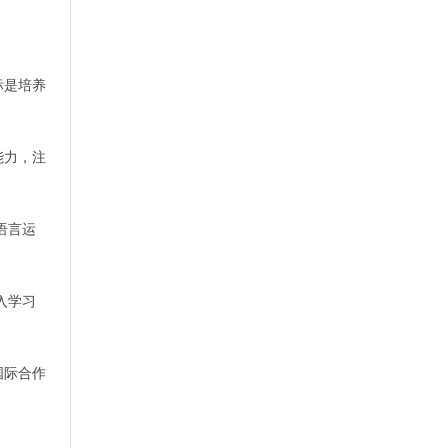
标是培养
能力，注
语言运
入学习
国际合作