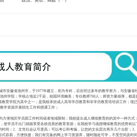
招
政治、英语、高数（一）
城市安徽省池州市，于1977年建立，初为专科，后在经过多年的教学努力，与安徽省
池州学院；学校占地近2千亩，校园环境幽美；专任教师760人；师资力量雄厚，都是
继续教育学院为其中之一；是我校承担成人高等学历教育和非学历教育培培训工作；现
的教学资源开展招生工作和授课工作；
为方便地区学员因工作时间或者地域限制；我校提出成人继续教育的的其中一种方式
，使学员不出门就能享受名校优质的教育资源；在我校学习函授继续教育的优势有以下6
时间；​2、文凭社会认可度高；可以考公和考编，让您的文化层次再升几个台阶；​3
习形式容易，方便快捷；我们有完备的网上学习资源库，随时随处可学，不受空间及时