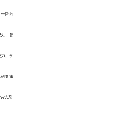
。学院的
规划、管
能力。学
入研究旅
供优秀