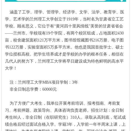
涵盖了工学、理学、管理学、经济学、文学、法学、教育学、医
学、艺术学的兰州理工大学创立于1919年，当时名为甘肃省立工艺
学校。顾名思义，它位于有“黄河四十里风情线”美誉的甘肃省省会
——兰州市。学校现有19个学院，有两个校区组成，占地面积2430
亩，校舍建筑面积121万平方米，图书馆馆藏图书216万册、电子图
书122万册，实验室面积5万多平方米。他也是我国首批学士、硕士
学位授权高校。把学生培养成才是学校的办学的根本任务，相信在
几代人的努力下，兰州理工大学将早日建设成为特色鲜明的高水平
大学！
注：兰州理工大学MBA项目学制：3年
非全日制总学费：60000元
为了方便广大考生，我单位开展考前培训、报考指南、考前复
习、考前押题、政策导向、具体咨询负责老师。招生计划：全日制
考生80人，非全日制（在职研究生）310人。录取从高到底，笔试成
绩合格后经过面试合格入学。学籍3年，入学前一年半周末上课，上