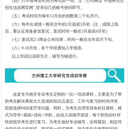
（四）打印准考证时间为考试前一周。注：打印网址“中国研究生
招生信息网官网",登录自己的账号密码即可。
（五）考试时间为每年12月份的倒数第二个礼拜六。
（六）每年出成绩一般在次年的2月底或3月初（注：成绩上线
后，要认证准备参加复试，复试时间一般在3月底或4月初）
（七）复试完2-3周会公布结果，时间一般在次年四月下旬。
（八）9-10月份，各个学校通知入学报道。
以上培训以远程为主，辅导为辅进行。
这是专为相关专业考生定制的一比一培训课程，主要是为了帮
助考生解决离校太久造成的知识点遗忘、工作与复习的时间冲突、
院校选择纠结迷茫等问题。同时，为考生合理安排各科目课程，模
式为导学+基础+强化+冲刺，由浅入深循序渐进，每个阶段由针对
性的指导考生进行复习。为考生做好专业辅导，全程规划，制定符
合学生特点的初试、复试等一战式服务，助力学生在有限时间内，