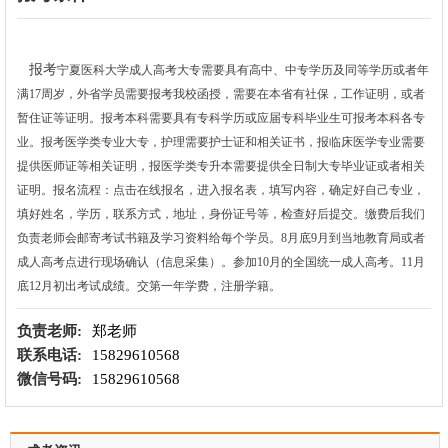
报考
宁夏医科大学
成人高考大专需要具有高中、中专学历及同等学历或者年
满17周岁，外省学员需要报考我校函授，需要在本省有社保，工作证明，或者
暂住证等证明。报考本科需要具有专科学历或应届专科毕业生可报考本科各专
业。报考医学类专业大专，护理需要护士证和相关证书，报临床医学专业需要
提供医师证等相关证明，报医学类专升本需要提供全日制大专毕业证或者相关
证明。报名流程：点击在线报名，进入报名表，填写内容，确定好自己专业，
填好姓名，学历，联系方式，地址，身份证号等，检查好后提交。缴费后我们
负责老师会邮寄考试书籍及学习资料给每个学员。8月底9月到当地教育局或者
成人高考点进行现场确认（信息采集）。参加10月的全国统一成人高考。11月
底12月初出考试成绩。交第一年学费，注册学籍。
负责老师:
郑老师
联系电话:
15829610568
微信号码:
15829610568