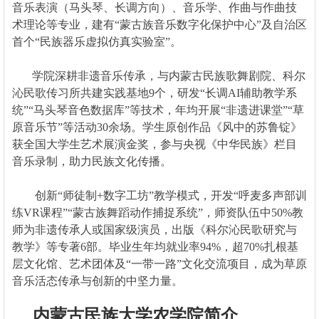
音乐表演（马头琴、长调方向）、音乐学、作曲与作曲技
术理论等专业，建有“蒙古族音乐数字化保护中心”及自治区
首个“民族器乐虚拟仿真实验室”。
学院深耕非遗音乐传承，与内蒙古民族歌舞剧院、科尔
沁民歌传习所共建实践基地9个，研发“长调AI辅助教学系
统”“马头琴音色数据库”等技术，年均开展“非遗进课堂”“草
原音乐节”等活动30余场。学生原创作品《风中的苏鲁锭》
获全国大学生艺术展演金奖，参与央视《中华民族》栏目
音乐录制，助力民族文化传播。
创新“师徒制+数字工坊”教学模式，开发“呼麦多声部训
练VR课程”“蒙古族舞蹈动作捕捉系统”，师资队伍中50%教
师为非遗传承人或国家级演员，出版《科尔沁民歌研究与
教学》等专著6部。毕业生年均就业率94%，超70%扎根基
层文化馆、艺术团体及“一带一路”文化交流项目，成为草原
音乐活态传承与创新的中坚力量。
内蒙古民族大学农学院简介