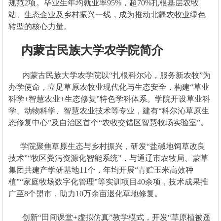
规范2项。毕业生年均就业率95%，超70%扎根基层农牧
站、生态企业及乡村振兴一线，成为推动北疆农牧业绿色
转型的核心力量。
内蒙古民族大学农学院简介
内蒙古民族大学农学院以“扎根科尔沁，服务新农牧”为
办学使命，立足草原农牧业现代化与生态安全，构建“草业
科学+智慧农业+生态修复”特色学科体系。学院开设草业科
学、动物科学、智慧农业技术等专业，建有“科尔沁草原生
态修复中心”及自治区首个“农牧交错区智慧牧场实验室”。
学院聚焦草原生态与乡村振兴，研发“盐碱地饲草改良
技术”“牧区粪污资源化智能系统”，与通辽市农牧局、蒙草
集团共建产学研基地11个，年均开展“青贮玉米高效种
植”“家庭牧场数字化管理”等实训项目40余项，技术成果推
广至8个盟市，助力10万余亩退化草地修复。
创新“田间课堂+虚拟仿真”教学模式，开发“草原植被遥