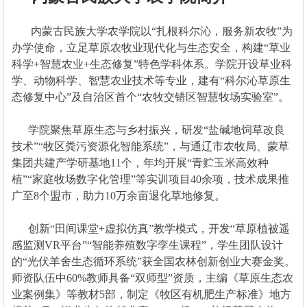
内蒙古民族大学农学院以“扎根科尔沁，服务新农牧”为
办学使命，立足草原农牧业现代化与生态安全，构建“草业
科学+智慧农业+生态修复”特色学科体系。学院开设草业科
学、动物科学、智慧农业技术等专业，建有“科尔沁草原生
态修复中心”及自治区首个“农牧交错区智慧牧场实验室”。
学院聚焦草原生态与乡村振兴，研发“盐碱地饲草改良
技术”“牧区粪污资源化智能系统”，与通辽市农牧局、蒙草
集团共建产学研基地11个，年均开展“青贮玉米高效种
植”“家庭牧场数字化管理”等实训项目40余项，技术成果推
广至8个盟市，助力10万余亩退化草地修复。
创新“田间课堂+虚拟仿真”教学模式，开发“草原植被遥
感监测VR平台”“智能养殖数字孪生课程”，学生团队设计
的“光伏羊舍生态循环系统”获全国农林创新创业大赛金奖。
师资队伍中60%教师具备“双师型”资质，主编《草原生态农
业案例集》等教材5部，制定《牧区有机肥生产标准》地方