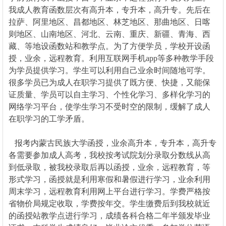
我成人教育函数层次有高升本，专升本，高升专。先后在
拉萨、阿里地区、昌都地区、林芝地区、那曲地区、日喀
则地区、山南地区、河北、云南、重庆、新疆、青海、西
藏、等地设函数站和教学点。为了方便学员，学校开设函
授，业余，远程教育。利用互联网手机app等多种教学手段
为学员提供学习。学生可以利用自己业余时间随地可学。
很多学员已为成人在职学习提供了既方便、快捷，又能保
证质量、学员可以自主学习、个性化学习、多样化学习的
网络学习平台，使学生学习不受时空的限制，缓解了成人
在职学习的工学矛盾。
报考
内蒙古民族大学
函授，业余高升本，专升本，高升专
各需要参加成人高考，我校按考试院划分录取分数线从高
到低录取，被我校录取后再以函授，业余，远程教育，等
形式学习，函授就是利用寒假和暑假进行学习，业余利用
周末学习，远程教育利用网上平台进行学习。学费严格按
省物价局规定收取，学费按年交。学生缴费后到我校就近
的函授站教学点进行学习，成绩各科合格二年半颁发毕业