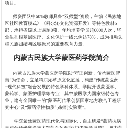
项目。
师资团队中60%教师具备“双师型”资质，主编《民族地
区社区教育模式》《科尔沁文化资源开发》等特色教材6
部，承担省级以上课题8项。年均培养学员超6000人次，毕
业生扎根基层医疗、文化保护一线比例达78%，成为推动边
疆民族团结与区域振兴的重要教育力量。
​
内蒙古民族大学蒙医药学院简介
内蒙古民族大学蒙医药学院以“守正创新，传承蒙医智
慧”为使命，立足科尔沁草原文化底蕴，构建“传统蒙医药
+现代科技”融合发展的特色学科体系。学院开设蒙医学、
蒙药学、蒙医护理学等专业，其中蒙医学为国家级特色专
业，建有全国唯一的“蒙医药传承创新国家地方联合工程研
究中心”及“蒙药活性物质与制剂实验室”。
学院聚焦蒙医药现代化与国际化，自主研发“蒙药抗病
毒成分纳米递送技术”“蒙医放血疗法VR教学系统”，与内蒙