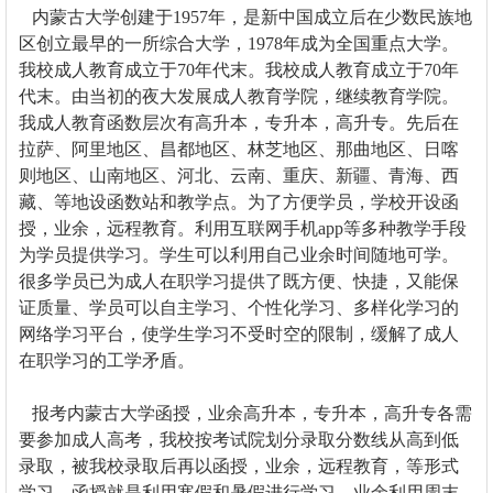
内蒙古大学创建于
1957
年，是新中国成立后在少数民族地
区创立最早的一所综合大学，
1978
年成为全国重点大学
。
我校成人教育成立于70年代末。我校成人教育成立于70年
代末。由当初的夜大发展成人教育学院，继续教育学院。
我成人教育函数层次有高升本，专升本，高升专。先后在
拉萨、阿里地区、昌都地区、林芝地区、那曲地区、日喀
则地区、山南地区、河北、云南、重庆、新疆、青海、西
藏、等地设函数站和教学点。为了方便学员，学校开设函
授，业余，远程教育。利用互联网手机app等多种教学手段
为学员提供学习。学生可以利用自己业余时间随地可学。
很多学员已为成人在职学习提供了既方便、快捷，又能保
证质量、学员可以自主学习、个性化学习、多样化学习的
网络学习平台，使学生学习不受时空的限制，缓解了成人
在职学习的工学矛盾。
报考
内蒙古大学
函授，业余高升本，专升本，高升专各需
要参加成人高考，我校按考试院划分录取分数线从高到低
录取，被我校录取后再以函授，业余，远程教育，等形式
学习，函授就是利用寒假和暑假进行学习，业余利用周末