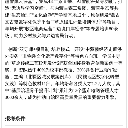
疆智库云课堂”，集成4K全景直播、AI智能答疑等功能，打
造“无边界学习空间”。与内蒙古森工集团、蒙草生态等共
建“生态治理”“文化旅游”产学研基地12个，原创研发“蒙古
文古籍数字化保护平台”“草原碳汇计量培训体系”等项目，
年均开展“牧区电商运营”“边境口岸经济”等专题培训80余
场，助力乡村振兴与兴边富民行动。
创新“双导师+项目制”培养模式，开设“中蒙俄经济走廊涉
外实务”“非物质文化遗产数字化”等特色方向班，学员主导
的“草原传统工艺IP开发计划”获全国终身教育创新案例一等
奖。师资队伍中40%为校本部教授、30%具备行业领军经
验，主编《北疆区域发展案例库》《民族地区数字化转型
实践》等特色教材11部。年均培养各类人才1.2万人次，其
中“基层治理骨干提升计划”累计为12个盟市输送管理人才
3000余人，成为推动自治区高质量发展的重要智力引擎。
报考条件