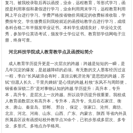
复习。被我校录取后再以函授，业余，远程教育，等形式学习，函
授是利用寒假和暑假进行学习，业余利用周末学习，远程教育利用
网上平台进行学习。学费严格按省物价局规定的收费标准收取，学
费按年交。学生缴费后到我校就近的函授站教学点进行学习，成绩
各科合格二年半颁发毕业证书。本科学生成绩良好，毕业论文优
秀，参加学位英语考试，颁发学士学位证书。教育部学信网电子注
册，终身可查。
河北科技学院成人教育教学点及函授站简介
成人教育学历提升更是一次层次的跨越：跨越是短短的一瞬，是
几年沉淀的爆发，是超越障碍的必须。有无数的文人墨客经历过这
一程，李白“长风破浪会有时，直挂云帆济沧海”是思想的跨越，苏
轼“但愿人长久，千里共婵娟”是心境的跨越,杜牧“东风不与周郎便，
铜雀春深锁二乔”是对事物认知的跨越.学历提升：高升本，专升
本，高升专。是层次上一次跨越。所以说学历提升很重要。
我校成
人教育函数层次有高升本，专升本，高升专。先后在石家庄、衡
水、唐山、秦皇岛、邯郸、 邢台 、保定 、张家口、沧州、廊坊、
北京、河北、河南、山东、山西、广东、内蒙古、陕西 等省内外及
所属县区设有函授站校外教学点30余个，已初步形成多层次、多专
业、多形式、多地点办学格局。