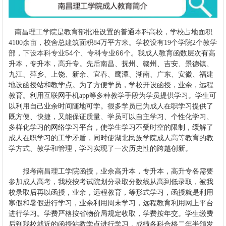
南昌理工学院是教育部批准设置的普通本科高校，
学校占地面积
万平方米。
个教学
4100余亩，校舍总建筑面积84
学校设有19个学院2
部，下设本科专业54个、专科专业66个。
我成人教育函数层次有高
升本，专升本，高升专。先后南昌、抚州、赣州、吉安、景德镇、
九江、萍乡、上饶、新余、宜春、鹰潭、湖南、广东、安徽、福建
地设函授站和教学点。为了方便学员，学校开设函授，业余，远程
教育。利用互联网手机app等多种教学手段为学员提供学习。学生可
以利用自己业余时间随地可学。很多学员已为成人在职学习提供了
既方便、快捷，又能保证质量、学员可以自主学习、个性化学习、
多样化学习的网络学习平台，使学生学习不受时空的限制，缓解了
成人在职学习的工学矛盾，同时使湖北民族学院成人高等教育的教
学方式、教学和管理，学习实现了一次历史性的跨越创新。
报考南昌理工学院函授，业余高升本，专升本，高升专各需要
参加成人高考，我校按考试院划分录取分数线从高到低录取，被我
校录取后再以函授，业余，远程教育，等形式学习，函授就是利用
寒假和暑假进行学习，业余利用周末学习，远程教育利用网上平台
进行学习。学费严格按省物价局规定收取，学费按年交。学生缴费
后到我校就近的函授站教学点进行学习，成绩各科合格二年半颁发