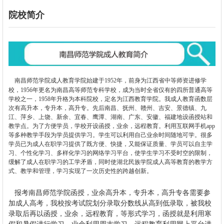
院校简介
南昌师范学院成人教育学院始建于1952年，前身为江西省中等师资进修学
校，1956年更名为南昌高等师范专科学校，成为当时全省仅有的四所普通高等
学校之一，1958年升格为本科院校，定名为江西教育学院。
我成人教育函数层
次有高升本，专升本，高升专。先后南昌、抚州、赣州、吉安、景德镇、九
江、萍乡、上饶、新余、宜春、鹰潭、湖南、广东、安徽、福建地设函授站和
教学点。为了方便学员，学校开设函授，业余，远程教育。利用互联网手机app
等多种教学手段为学员提供学习。学生可以利用自己业余时间随地可学。很多
学员已为成人在职学习提供了既方便、快捷，又能保证质量、学员可以自主学
习、个性化学习、多样化学习的网络学习平台，使学生学习不受时空的限制，
缓解了成人在职学习的工学矛盾，同时使湖北民族学院成人高等教育的教学方
式、教学和管理，学习实现了一次历史性的跨越创新。
报考
南昌师范学院
函授，业余高升本，专升本，高升专各需要参
加成人高考，我校按考试院划分录取分数线从高到低录取，被我校
录取后再以函授，业余，远程教育，等形式学习，函授就是利用寒