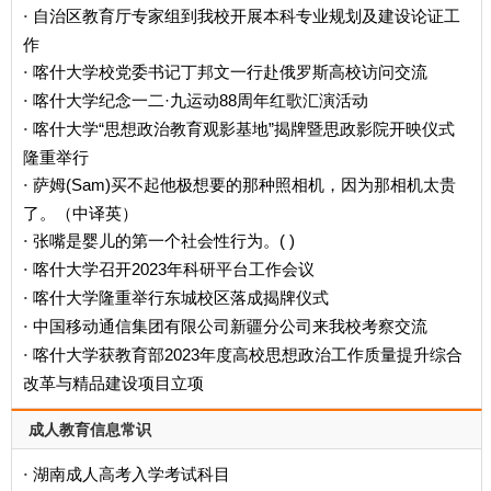
自治区教育厅专家组到我校开展本科专业规划及建设论证工
·
作
喀什大学校党委书记丁邦文一行赴俄罗斯高校访问交流
·
喀什大学纪念一二·九运动88周年红歌汇演活动
·
喀什大学“思想政治教育观影基地”揭牌暨思政影院开映仪式
·
隆重举行
萨姆(Sam)买不起他极想要的那种照相机，因为那相机太贵
·
了。（中译英）
张嘴是婴儿的第一个社会性行为。( )
·
喀什大学召开2023年科研平台工作会议
·
喀什大学隆重举行东城校区落成揭牌仪式
·
中国移动通信集团有限公司新疆分公司来我校考察交流
·
喀什大学获教育部2023年度高校思想政治工作质量提升综合
·
改革与精品建设项目立项
成人教育信息常识
湖南成人高考入学考试科目
·