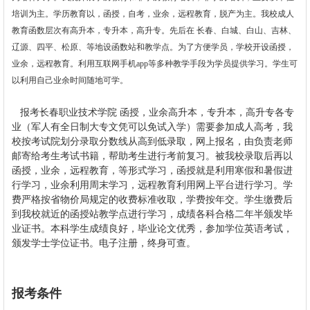
培训为主。学历教育以，函授，自考，业余，远程教育，脱产为主。我校成人
教育函数层次有高升本，专升本，高升专。先后在 长春、白城、白山、吉林、
辽源、四平、松原、等地设函数站和教学点。为了方便学员，学校开设函授，
业余，远程教育。利用互联网手机app等多种教学手段为学员提供学习。学生可
以利用自己业余时间随地可学。
报考长春职业技术学院 函授，业余高升本，专升本，高升专各专
业（军人有全日制大专文凭可以免试入学）需要参加成人高考，我
校按考试院划分录取分数线从高到低录取，网上报名，由负责老师
邮寄给考生考试书籍，帮助考生进行考前复习。被我校录取后再以
函授，业余，远程教育，等形式学习，函授就是利用寒假和暑假进
行学习，业余利用周末学习，远程教育利用网上平台进行学习。学
费严格按省物价局规定的收费标准收取，学费按年交。学生缴费后
到我校就近的函授站教学点进行学习，成绩各科合格二年半颁发毕
业证书。本科学生成绩良好，毕业论文优秀，参加学位英语考试，
颁发学士学位证书。电子注册，终身可查。
报考条件