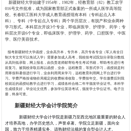
新疆财经大学始建于1954年，1982年，经教育部（82）教工农字
016号文件批准，成为国家教育部正式备案的一所成人医学高等院
校。长春职工医科大学成人教育函授现有本科（专科起点入本
科）、专科（中专起点入专科）两个学历层次，有脱产和业余两种
学习形式。本科层次开设3个专业，即临床医学、护理学、药学；专
科层次开设6个专业，即临床医学、护理学、药学、口腔医学、中医
学、医疗美容技术。
报考新疆财经大学函授，业余高升本，专升本，高升专各专业（军人有全日
制大专文凭可以免试入学）需要参加成人高考，我校按考试院划分录取分数线
从高到低录取，网上报名，由负责老师邮寄给考生考试书籍，帮助考生进行考
前复习。被我校录取后再以函授，业余，远程教育，等形式学习，函授就是利
用寒假和暑假进行学习，业余利用周末学习，远程教育利用网上平台进行学
习。学费严格按省物价局规定的收费标准收取，学费按年交。学生缴费后到我
校就近的函授站教学点进行学习，成绩各科合格二年半颁发毕业证书。本科学
生成绩良好，毕业论文优秀，参加学位英语考试，颁发学士学位证书。电子注
册，终身可查。
新疆财经大学会计学院简介
新疆财经大学会计学院是新疆乃至西北地区最重要的财会人
才培养高地，办学历史悠久，声誉卓著。学院立足新疆，面向全
国，致力于培养精通实务、谙熟财经法规的复合型会计人才。