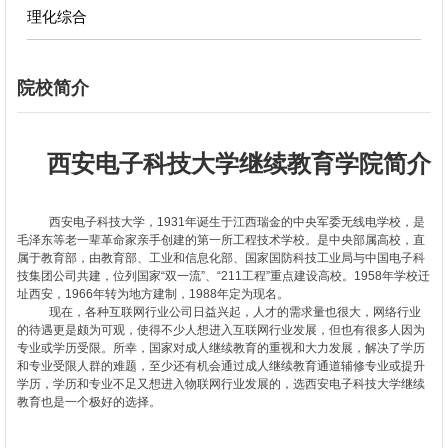
理化综合
院校简介
西安电子科技大学继续教育学院简介
西安电子科技大学，
1931
年诞生于江西瑞金的中央军委无线电学校，是
毛泽东等老一辈革命家亲手创建的第一所工程技术学校。是中央部属高校，直
属于教育部，由教育部、工业和信息化部、国家国防科技工业局与中国电子科
技集团公司共建，位列国家“双一流”、“
211
工程”重点建设高校。
1958
年学校迁
址西安，
1966
年转为地方建制，
1988
年定为现名。
现在，各种互联网行业公司日益兴起，人才的需求量也很大，网络行业
的待遇更是颇为可观，使得不少人想进入互联网行业发展，但也有很多人因为
专业或学历受限。所幸，国家对成人继续教育的重视和大力发展，解决了学历
和专业受限人群的难题，至少还有机会通过成人继续教育通道辅修专业或提升
学历，学历和专业不足又想进入物联网行业发展的，选
西安电子科技大学继续
教育也是一个极好的选择。