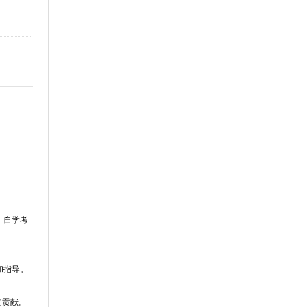
。
、自学考
和指导。
的贡献。