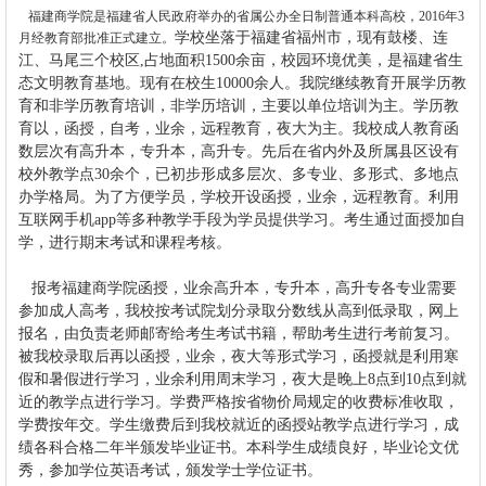
福建商学院是福建省人民政府举办的省属公办全日制普通本科高校，2016年3
学校坐落于福建省福州市，现有鼓楼、连
月经教育部批准正式建立。
江、马尾三个校区,占地面积1500余亩，校园环境优美，是福建省生
态文明教育基地。现有在校生10000余人。
我院继续教育开展学历教
育和非学历教育培训，非学历培训，主要以单位培训为主。学历教
育以，函授，自考，业余，远程教育，夜大为主。我校成人教育函
数层次有高升本，专升本，高升专。先后在省内外及所属县区设有
校外教学点30余个，已初步形成多层次、多专业、多形式、多地点
办学格局。为了方便学员，学校开设函授，业余，远程教育。利用
互联网手机app等多种教学手段为学员提供学习。考生通过面授加自
学，进行期末考试和课程考核。
报考
福建商学院
函授，业余高升本，专升本，高升专各专业需要
参加成人高考，我校按考试院划分录取分数线从高到低录取，网上
报名，由负责老师邮寄给考生考试书籍，帮助考生进行考前复习。
被我校录取后再以函授，业余，夜大等形式学习，函授就是利用寒
假和暑假进行学习，业余利用周末学习，夜大是晚上8点到10点到就
近的教学点进行学习。学费严格按省物价局规定的收费标准收取，
学费按年交。学生缴费后到我校就近的函授站教学点进行学习，成
绩各科合格二年半颁发毕业证书。本科学生成绩良好，毕业论文优
秀，参加学位英语考试，颁发学士学位证书。