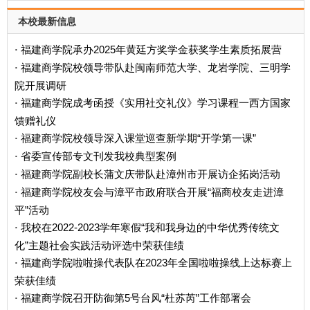
本校最新信息
福建商学院承办2025年黄廷方奖学金获奖学生素质拓展营
·
福建商学院校领导带队赴闽南师范大学、龙岩学院、三明学
·
院开展调研
福建商学院成考函授《实用社交礼仪》学习课程一西方国家
·
馈赠礼仪
福建商学院校领导深入课堂巡查新学期“开学第一课”
·
省委宣传部专文刊发我校典型案例
·
福建商学院副校长蒲文庆带队赴漳州市开展访企拓岗活动
·
福建商学院校友会与漳平市政府联合开展“福商校友走进漳
·
平”活动
我校在2022-2023学年寒假“我和我身边的中华优秀传统文
·
化”主题社会实践活动评选中荣获佳绩
福建商学院啦啦操代表队在2023年全国啦啦操线上达标赛上
·
荣获佳绩
福建商学院召开防御第5号台风“杜苏芮”工作部署会
·