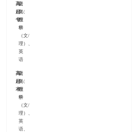
高
文
语
起
科/
文、
专
理
数
科
学
（文/
理）、
英
语
高
文
语
起
科/
文、
本
理
数
科
学
（文/
理）、
英
语、