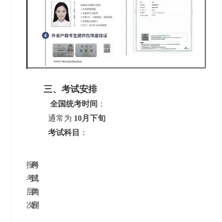
三、考试安排
全国统考时间
：
通常为
10月下旬
考试科目
：
报
科
考
考
目
试
层
类
内
次
别
容