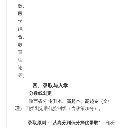
数、
医
学
综
合、
教
育
理
论
等）
四、录取与入学
分数线划定
：
陕西省分
专升本、高起本、高起专（文/
理）
四类划定最低控制线（含政策加分）。
录取原则
：
“从高分到低分择优录取”
，部分