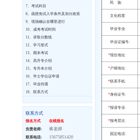
民 族:
7、考试科目
8、函授免试入学条件及加分政策
文化程度:
9、现场确认在哪里进行
毕业专业:
10、成考考试时间
11、录取分数线
毕业证编号:
12、学习形式
13、期末考试
*
现住地址:
14、高升专介绍
*
户籍地址:
15、专升本介绍
16、学士学位证申请
*
联系手机:
17、毕业待遇
18、联系方式
*
身份证号:
*
报读专业:
联系方式
*
报考层次:
报名方式
在线报名
蒋老师
负责老师:
固定电话:
15675851420
联系电话: