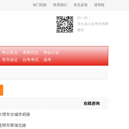
热门院校
联系我们
意见反馈
请登陆
扫一扫，
关注成人高考学历网
微信
考公务员
考研究生
考会计证
考导游证
自考考试
成考
在线咨询
大理市古城学府路
昆明市翠湖北路