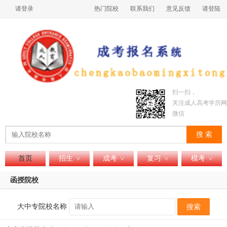
请登录
热门院校
联系我们
意见反馈
请登陆
扫一扫，
关注成人高考学历网
微信
搜 索
首页
招生
成考
复习
模考
>
>
>
>
函授院校
大中专院校名称
搜索