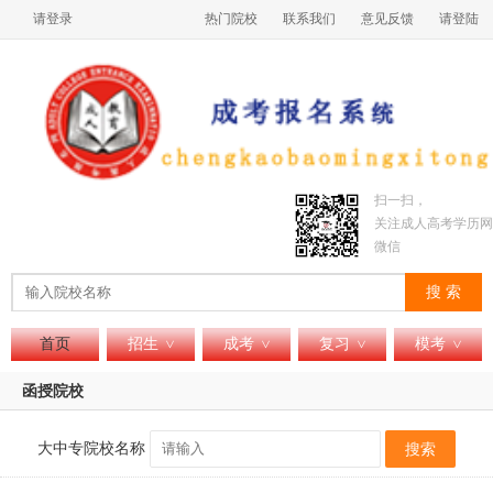
请登录
热门院校
联系我们
意见反馈
请登陆
扫一扫，
关注成人高考学历网
微信
搜 索
首页
招生
成考
复习
模考
>
>
>
>
函授院校
大中专院校名称
搜索